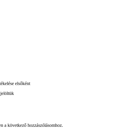
tékelése elsőként
jelöltük
en a következő hozzászólásomhoz.