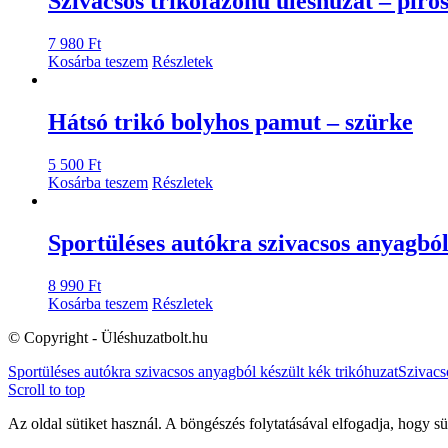
Szivacsos trikófazonú üléshuzat – piro
7 980
Ft
Kosárba teszem
Részletek
Hátsó trikó bolyhos pamut – szürke
5 500
Ft
Kosárba teszem
Részletek
Sportüléses autókra szivacsos anyagból
8 990
Ft
Kosárba teszem
Részletek
© Copyright - Üléshuzatbolt.hu
Sportüléses autókra szivacsos anyagból készült kék trikóhuzat
Szivacs
Scroll to top
Az oldal sütiket használ. A böngészés folytatásával elfogadja, hogy sü