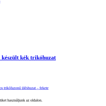
s
 készült kék trikóhuzat
os trikófazonú üléshuzat – fekete
tiket használjunk az oldalon.