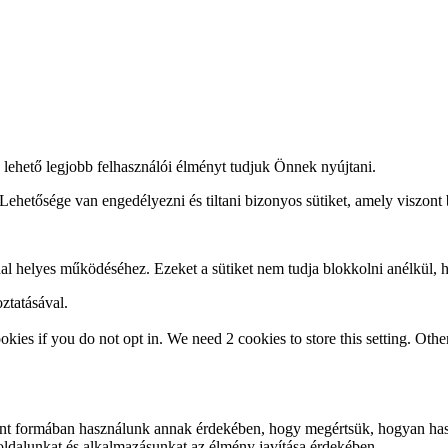
 lehető legjobb felhasználói élményt tudjuk Önnek nyújtani.
Lehetősége van engedélyezni és tiltani bizonyos sütiket, amely viszont 
dal helyes működéséhez. Ezeket a sütiket nem tudja blokkolni anélkül
ztatásával.
okies if you do not opt in. We need 2 cookies to store this setting. 
evont formában használunk annak érdekében, hogy megértsük, hogyan h
dalunkat és alkalmazásunkat az élmény javítása érdekében.