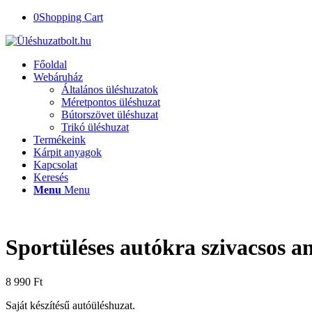
0
Shopping Cart
Főoldal
Webáruház
Általános üléshuzatok
Méretpontos üléshuzat
Bútorszövet üléshuzat
Trikó üléshuzat
Termékeink
Kárpit anyagok
Kapcsolat
Keresés
Menu
Menu
Sportüléses autókra szivacsos a
8 990
Ft
Saját készítésű autóüléshuzat.