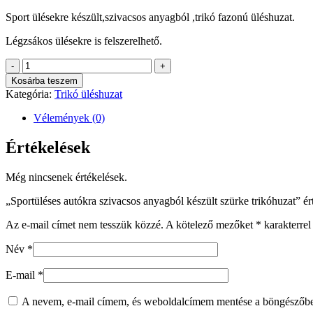
Sport ülésekre készült,szivacsos anyagból ,trikó fazonú üléshuzat.
Légzsákos ülésekre is felszerelhető.
Sportüléses
-
+
autókra
Kosárba teszem
szivacsos
Kategória:
Trikó üléshuzat
anyagból
készült
Vélemények (0)
szürke
trikóhuzat
Értékelések
mennyiség
Még nincsenek értékelések.
„Sportüléses autókra szivacsos anyagból készült szürke trikóhuzat” ér
Az e-mail címet nem tesszük közzé.
A kötelező mezőket
*
karakterrel 
Név
*
E-mail
*
A nevem, e-mail címem, és weboldalcímem mentése a böngészőb