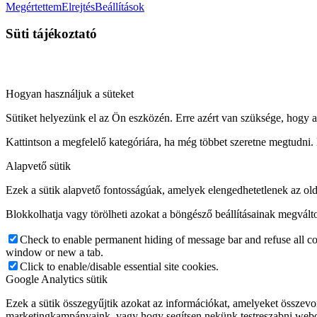
Megértettem
Elrejtés
Beállítások
Süti tájékoztató
Hogyan használjuk a süteket
Sütiket helyezünk el az Ön eszközén. Erre azért van szüksége, hogy a
Kattintson a megfelelő kategóriára, ha még többet szeretne megtudni. 
Alapvető sütik
Ezek a sütik alapvető fontosságúak, amelyek elengedhetetlenek az ol
Blokkolhatja vagy törölheti azokat a böngésző beállításainak megválto
Check to enable permanent hiding of message bar and refuse all co
window or new a tab.
Click to enable/disable essential site cookies.
Google Analytics sütik
Ezek a sütik összegyűjtik azokat az információkat, amelyeket össz
marketingkampányaink, vagy hogy segítsen nekünk testreszabni webol