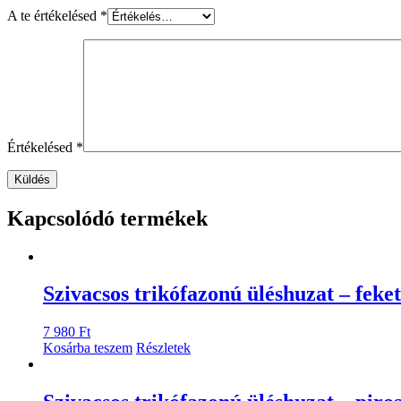
A te értékelésed
*
Értékelésed
*
Kapcsolódó termékek
Szivacsos trikófazonú üléshuzat – feke
7 980
Ft
Kosárba teszem
Részletek